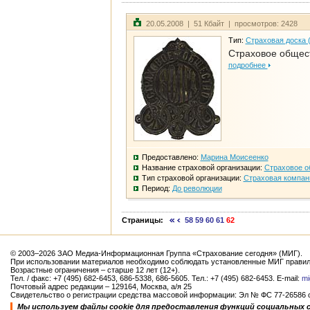
20.05.2008 | 51 Кбайт | просмотров: 2428
Тип:
Страховая доска 
Страховое общест
подробнее
Предоставлено:
Марина Моисеенко
Название страховой организации:
Страховое о
Тип страховой организации:
Страховая компан
Период:
До революции
Страницы:
58
59
60
61
62
© 2003–2026 ЗАО Медиа-Информационная Группа «Страхование сегодня» (МИГ).
При использовании материалов необходимо соблюдать установленные МИГ правил
Возрастные ограничения – старше 12 лет (12+).
Тел. / факс: +7 (495) 682-6453, 686-5338, 686-5605. Тел.: +7 (495) 682-6453. E-mail:
mi
Почтовый адрес редакции – 129164, Москва, а/я 25
Свидетельство о регистрации средства массовой информации: Эл № ФС 77-26586 от
Мы используем файлы cookie для предоставления функций социальных 