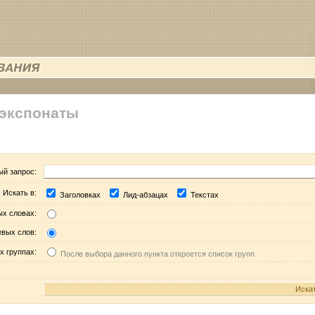
 экспонаты
ый запрос:
Искать в:
Заголовках
Лид-абзацах
Текстах
ых словах:
евых слов:
х группах:
После выбора данного пункта откроется список групп