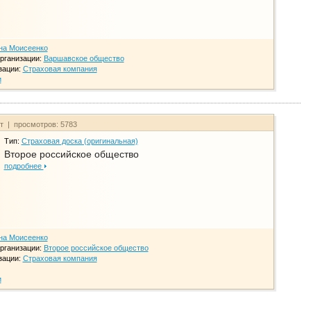
на Моисеенко
рганизации:
Варшавское общество
зации:
Страховая компания
и
йт | просмотров: 5783
Тип:
Страховая доска (оригинальная)
Второе российское общество
подробнее
на Моисеенко
рганизации:
Второе российское общество
зации:
Страховая компания
и