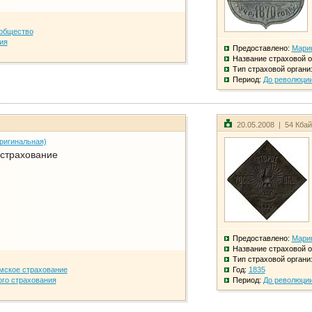
общество
ия
Предоставлено:
Мари
Название страховой о
Тип страховой органи
Период:
До революци
20.05.2008 | 54 Кба
ригинальная)
 страхование
Предоставлено:
Мари
Название страховой о
Тип страховой органи
мское страхование
Год:
1835
го страхования
Период:
До революци