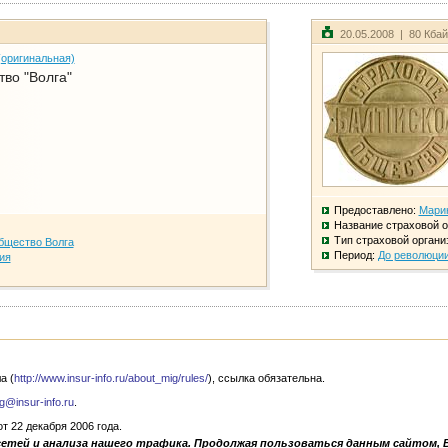
20.05.2008 | 80 Кба
(оригинальная)
во "Волга"
Предоставлено:
Мари
Название страховой о
Тип страховой органи
бщество Волга
Период:
До революци
ия
а (
http://www.insur-info.ru/about_mig/rules/
), ссылка обязательна.
g@insur-info.ru
.
 22 декабря 2006 года.
сетей и анализа нашего трафика. Продолжая пользоваться данным сайтом, 