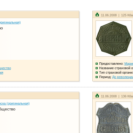
11.06.2008 | 125 Кб
оригинальная)
во
Предоставлено:
Мари
бщество
Название страховой о
ия
Тип страховой органи
Период:
До революци
11.06.2008 | 136 Кб
ска (оригинальная)
бщество