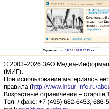
12.08.2021 | 7 Кбайт | просмотров: 1217
Тип:
Исторические
Тимофея Бегрова
Колокольный 
пушки. Как Ев
града спасала
подробнее
Предоставлено:
Тимофей Бегров
Страницы:
5
6
7
8
9
10
11
12
13
© 2003–2026 ЗАО Медиа-Информаци
(МИГ).
При использовании материалов не
правила (
http://www.insur-info.ru/abo
Возрастные ограничения – старше 1
Тел. / факс: +7 (495) 682-6453, 686-5