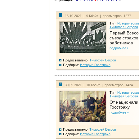
Страницы:
5
6
7
8
9
10
11
12
13
15.10.2021 | 9 Кбайт | просмотров: 1277
Тип:
Исторические
Тимофея Бегрова
Первый Всес
съезд страхо
работников
подробнее
Предоставлено:
Тимофей Бегров
Подборка:
История Госстраха
30.09.2021 | 10 Кбайт | просмотров: 1424
Тип:
Исторические
Тимофея Бегрова
От национали
Госстраху
подробнее
Предоставлено:
Тимофей Бегров
Подборка:
История Госстраха