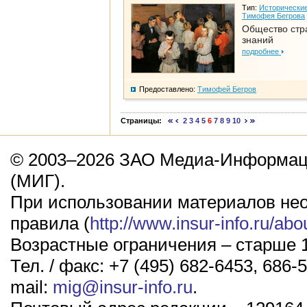
Тип:
Исторические
Тимофея Бегрова
Общество стр
знаний
подробнее
Предоставлено:
Тимофей Бегров
Страницы:
2
3
4
5
6
7
8
9
10
© 2003–2026 ЗАО Медиа-Информаци
(МИГ).
При использовании материалов не
правила (
http://www.insur-info.ru/abo
Возрастные ограничения – старше 1
Тел. / факс: +7 (495) 682-6453, 686-5
mail:
mig@insur-info.ru
.