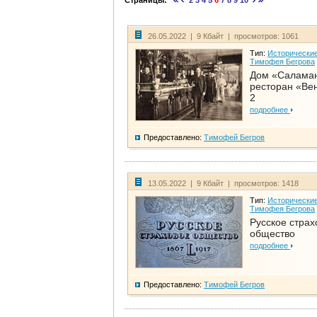
Страницы:
2
3
4
5
6
7
8
9
10
26.05.2022 | 9 Кбайт | просмотров: 1061
Тип:
Исторические
Тимофея Бегрова
Дом «Салама
ресторан «Вен
2
подробнее
Предоставлено:
Тимофей Бегров
13.05.2022 | 9 Кбайт | просмотров: 1418
Тип:
Исторические
Тимофея Бегрова
Русское страх
общество
подробнее
Предоставлено:
Тимофей Бегров