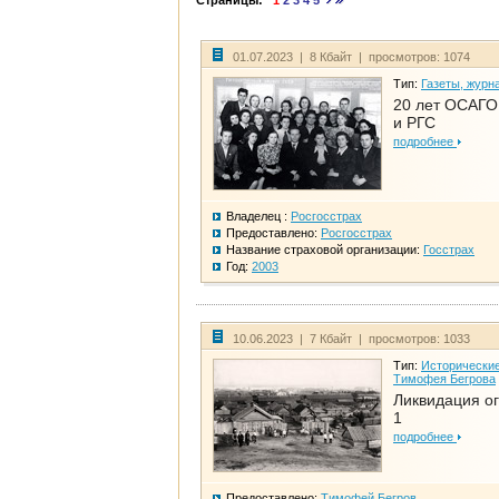
Страницы:
1
2
3
4
5
01.07.2023 | 8 Кбайт | просмотров: 1074
Тип:
Газеты, журн
20 лет ОСАГО.
и РГС
подробнее
Владелец :
Росгосстрах
Предоставлено:
Росгосстрах
Название страховой организации:
Госстрах
Год:
2003
10.06.2023 | 7 Кбайт | просмотров: 1033
Тип:
Исторические
Тимофея Бегрова
Ликвидация ог
1
подробнее
Предоставлено:
Тимофей Бегров