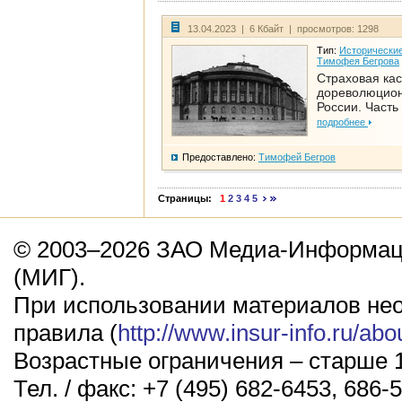
13.04.2023 | 6 Кбайт | просмотров: 1298
Тип:
Исторические
Тимофея Бегрова
Страховая кас
дореволюцио
России. Часть
подробнее
Предоставлено:
Тимофей Бегров
Страницы:
1
2
3
4
5
© 2003–2026 ЗАО Медиа-Информаци
(МИГ).
При использовании материалов не
правила (
http://www.insur-info.ru/abo
Возрастные ограничения – старше 1
Тел. / факс: +7 (495) 682-6453, 686-5