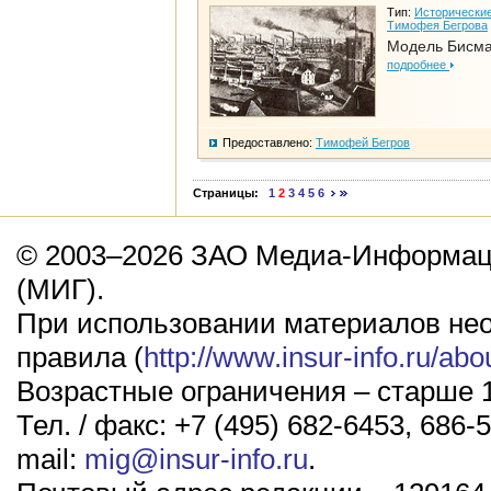
Тип:
Исторические
Тимофея Бегрова
Модель Бисм
подробнее
Предоставлено:
Тимофей Бегров
Страницы:
1
2
3
4
5
6
© 2003–2026 ЗАО Медиа-Информаци
(МИГ).
При использовании материалов не
правила (
http://www.insur-info.ru/abo
Возрастные ограничения – старше 1
Тел. / факс: +7 (495) 682-6453, 686-5
mail:
mig@insur-info.ru
.