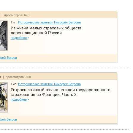
т | просмотров: 678
Тип:
Исторические заметки Тимофея Бегрова
Из жизни малых страховых обществ
дореволюционной России
подробнее
фей Бегров
йт | просмотров: 868
Тип:
Исторические заметки Тимофея Бегрова
Ретроспективный взгляд на идеи государственного
страхования во Франции. Часть 2
подробнее
фей Бегров