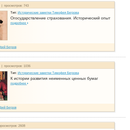
т | просмотров: 743
Тип:
Исторические заметки Тимофея Бегрова
Огосударствление страхования. Исторический опыт
подробнее
фей Бегров
т | просмотров: 1036
Тип:
Исторические заметки Тимофея Бегрова
К истории развития неименных ценных бумаг
подробнее
фей Бегров
просмотров: 2608