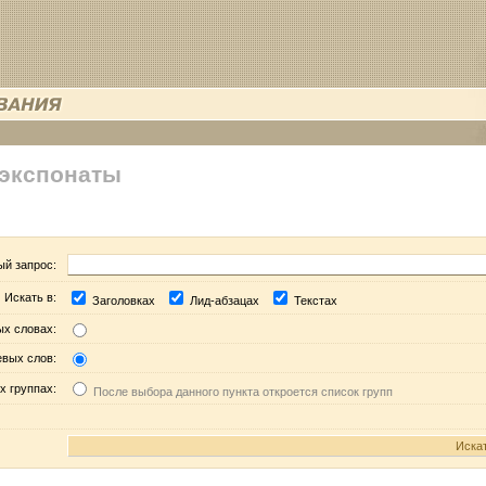
 экспонаты
ый запрос:
Искать в:
Заголовках
Лид-абзацах
Текстах
ых словах:
евых слов:
х группах:
После выбора данного пункта откроется список групп