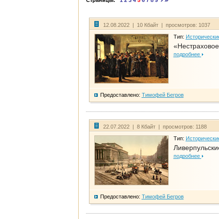
Страницы:
1
2
3
4
5
6
7
8
9
12.08.2022 | 10 Кбайт | просмотров: 1037
Тип:
Исторически
«Нестраховое
подробнее
Предоставлено:
Тимофей Бегров
22.07.2022 | 8 Кбайт | просмотров: 1188
Тип:
Исторически
Ливерпульски
подробнее
Предоставлено:
Тимофей Бегров