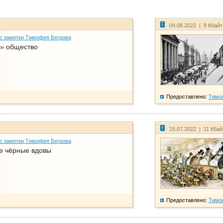
04.08.2022 | 8 Кбай
е заметки Тимофея Бегрова
» общество
Предоставлено:
Тимо
15.07.2022 | 11 Кба
е заметки Тимофея Бегрова
е чёрные вдовы
Предоставлено:
Тимо