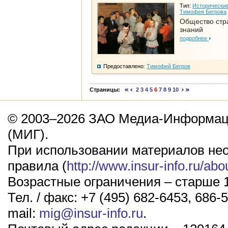
Тип:
Исторические
Тимофея Бегрова
Общество стр
знаний
подробнее
Предоставлено:
Тимофей Бегров
Страницы:
2
3
4
5
6
7
8
9
10
© 2003–2026 ЗАО Медиа-Информаци
(МИГ).
При использовании материалов не
правила (
http://www.insur-info.ru/abo
Возрастные ограничения – старше 1
Тел. / факс: +7 (495) 682-6453, 686-5
mail:
mig@insur-info.ru
.