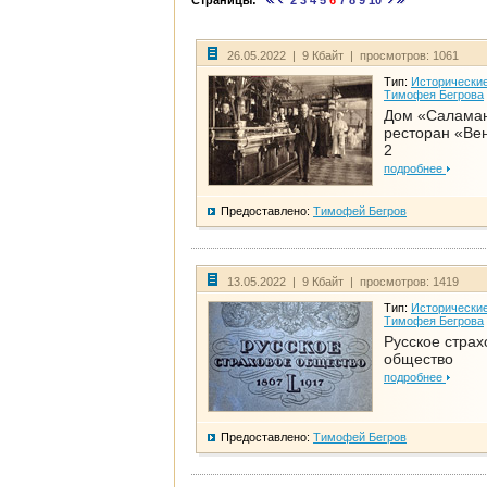
Страницы:
2
3
4
5
6
7
8
9
10
26.05.2022 | 9 Кбайт | просмотров: 1061
Тип:
Исторические
Тимофея Бегрова
Дом «Салама
ресторан «Вен
2
подробнее
Предоставлено:
Тимофей Бегров
13.05.2022 | 9 Кбайт | просмотров: 1419
Тип:
Исторические
Тимофея Бегрова
Русское страх
общество
подробнее
Предоставлено:
Тимофей Бегров