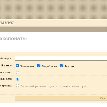
 экспонаты
ый запрос:
Искать в:
Заголовках
Лид-абзацах
Текстах
ых словах:
евых слов:
х группах:
После выбора данного пункта откроется список групп