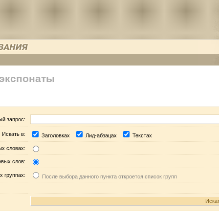
 экспонаты
ый запрос:
Искать в:
Заголовках
Лид-абзацах
Текстах
ых словах:
евых слов:
х группах:
После выбора данного пункта откроется список групп