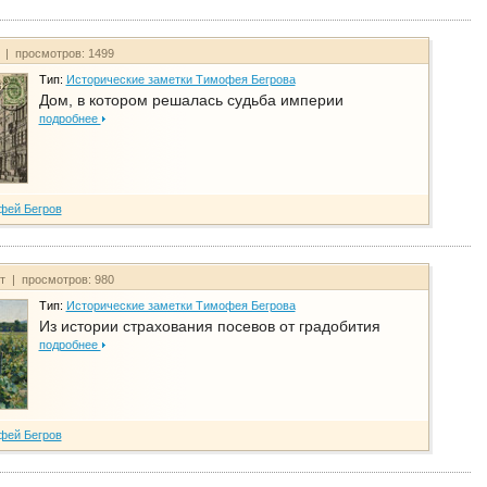
т | просмотров: 1499
Тип:
Исторические заметки Тимофея Бегрова
Дом, в котором решалась судьба империи
подробнее
фей Бегров
йт | просмотров: 980
Тип:
Исторические заметки Тимофея Бегрова
Из истории страхования посевов от градобития
подробнее
фей Бегров