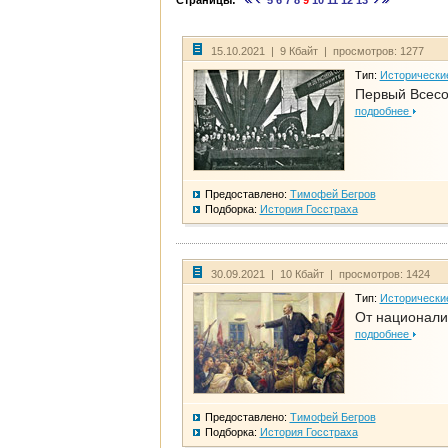
Страницы:
5
6
7
8
9
10
11
12
13
15.10.2021 | 9 Кбайт | просмотров: 1277
Тип:
Исторически
Первый Всесо
подробнее
Предоставлено:
Тимофей Бегров
Подборка:
История Госстраха
30.09.2021 | 10 Кбайт | просмотров: 1424
Тип:
Исторически
От национали
подробнее
Предоставлено:
Тимофей Бегров
Подборка:
История Госстраха