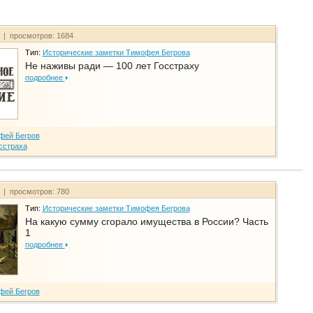
т | просмотров: 1684
Тип:
Исторические заметки Тимофея Бегрова
Не наживы ради — 100 лет Госстраху
подробнее
фей Бегров
сстраха
т | просмотров: 780
Тип:
Исторические заметки Тимофея Бегрова
На какую сумму сгорало имущества в России? Часть
1
подробнее
фей Бегров