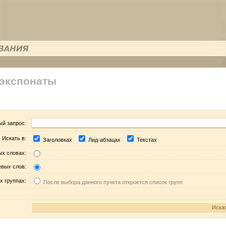
 экспонаты
ый запрос:
Искать в:
Заголовках
Лид-абзацах
Текстах
ых словах:
евых слов:
х группах:
После выбора данного пункта откроется список групп