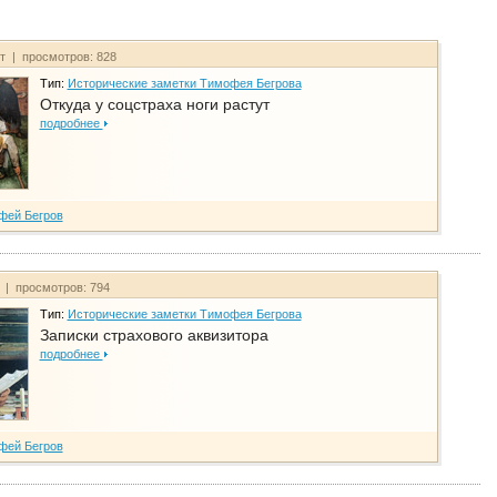
йт | просмотров: 828
Тип:
Исторические заметки Тимофея Бегрова
Откуда у соцстраха ноги растут
подробнее
фей Бегров
т | просмотров: 794
Тип:
Исторические заметки Тимофея Бегрова
Записки страхового аквизитора
подробнее
фей Бегров