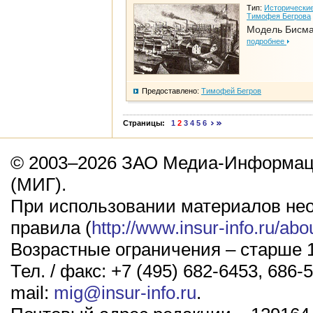
Тип:
Исторические
Тимофея Бегрова
Модель Бисм
подробнее
Предоставлено:
Тимофей Бегров
Страницы:
1
2
3
4
5
6
© 2003–2026 ЗАО Медиа-Информаци
(МИГ).
При использовании материалов не
правила (
http://www.insur-info.ru/abo
Возрастные ограничения – старше 1
Тел. / факс: +7 (495) 682-6453, 686-5
mail:
mig@insur-info.ru
.