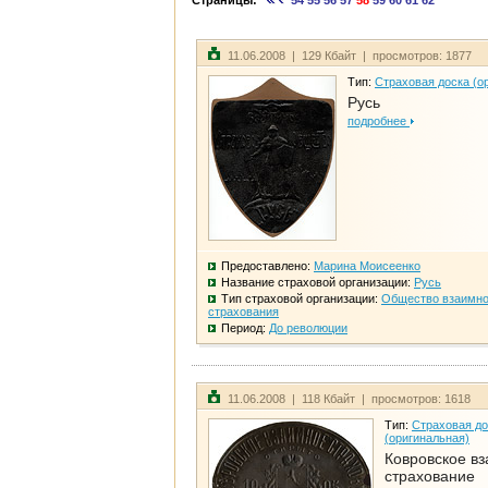
Страницы:
54
55
56
57
58
59
60
61
62
11.06.2008 | 129 Кбайт | просмотров: 1877
Тип:
Страховая доска (о
Русь
подробнее
Предоставлено:
Марина Моисеенко
Название страховой организации:
Русь
Тип страховой организации:
Общество взаимно
страхования
Период:
До революции
11.06.2008 | 118 Кбайт | просмотров: 1618
Тип:
Страховая до
(оригинальная)
Ковровское в
страхование