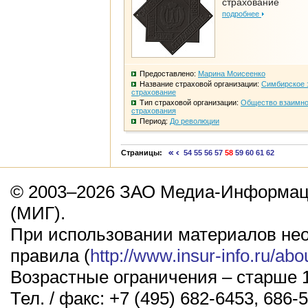
страхование
подробнее
Предоставлено:
Марина Моисеенко
Название страховой организации:
Симбирское 
страхование
Тип страховой организации:
Общество взаимно
страхования
Период:
До революции
Страницы:
54
55
56
57
58
59
60
61
62
© 2003–2026 ЗАО Медиа-Информаци
(МИГ).
При использовании материалов не
правила (
http://www.insur-info.ru/abo
Возрастные ограничения – старше 1
Тел. / факс: +7 (495) 682-6453, 686-5