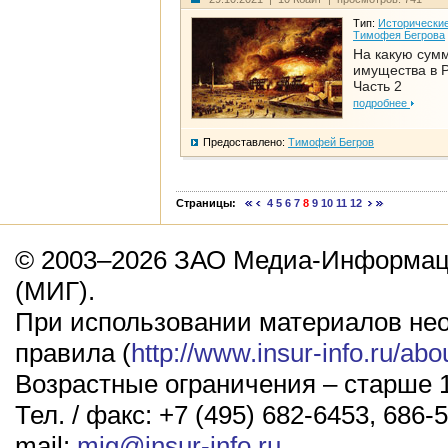
Тип:
Исторические
Тимофея Бегрова
На какую сум
имущества в Р
Часть 2
подробнее
Предоставлено:
Тимофей Бегров
Страницы:
4
5
6
7
8
9
10
11
12
© 2003–2026 ЗАО Медиа-Информаци
(МИГ).
При использовании материалов не
правила (
http://www.insur-info.ru/abo
Возрастные ограничения – старше 1
Тел. / факс: +7 (495) 682-6453, 686-5
mail:
mig@insur-info.ru
.