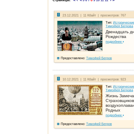
Страницы:
4
5
6
7
8
9
10
11
12
23.12.2021 | 11 Кбайт | просмотров: 767
Тип:
Исторические
Тимофея Бегрова
Двенадцать д
Рождества
подробнее
Предоставлено:
Тимофей Бегров
10.12.2021 | 11 Кбайт | просмотров: 923
Тип:
Исторические
Тимофея Бегрова
Жизнь Замеча
Страховщиков
воздухоплаван
Родных
подробнее
Предоставлено:
Тимофей Бегров