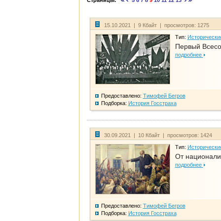
Страницы:
5
6
7
8
9
10
11
12
13
15.10.2021 | 9 Кбайт | просмотров: 1275
Тип:
Исторически
Первый Всесо
подробнее
Предоставлено:
Тимофей Бегров
Подборка:
История Госстраха
30.09.2021 | 10 Кбайт | просмотров: 1424
Тип:
Исторически
От национали
подробнее
Предоставлено:
Тимофей Бегров
Подборка:
История Госстраха