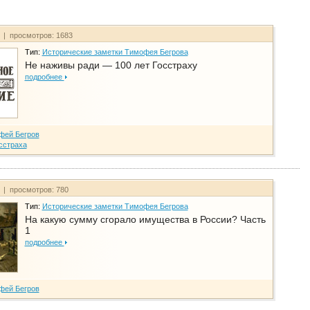
т | просмотров: 1683
Тип:
Исторические заметки Тимофея Бегрова
Не наживы ради — 100 лет Госстраху
подробнее
фей Бегров
сстраха
т | просмотров: 780
Тип:
Исторические заметки Тимофея Бегрова
На какую сумму сгорало имущества в России? Часть
1
подробнее
фей Бегров