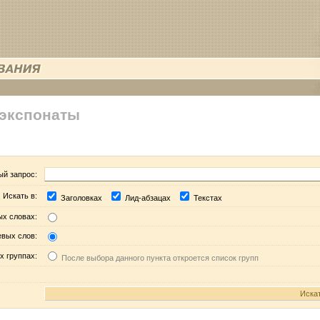
 экспонаты
ый запрос:
Искать в:
Заголовках
Лид-абзацах
Текстах
ых словах:
евых слов:
х группах:
После выбора данного пункта откроется список групп