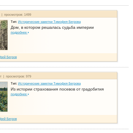
т | просмотров: 1499
Тип:
Исторические заметки Тимофея Бегрова
Дом, в котором решалась судьба империи
подробнее
фей Бегров
йт | просмотров: 979
Тип:
Исторические заметки Тимофея Бегрова
Из истории страхования посевов от градобития
подробнее
фей Бегров