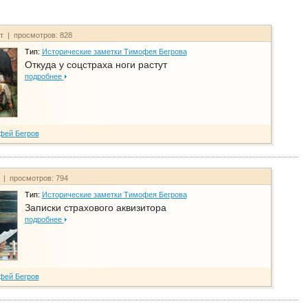
йт | просмотров: 828
Тип:
Исторические заметки Тимофея Бегрова
Откуда у соцстраха ноги растут
подробнее
фей Бегров
т | просмотров: 794
Тип:
Исторические заметки Тимофея Бегрова
Записки страхового аквизитора
подробнее
фей Бегров