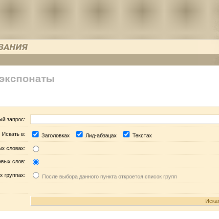
 экспонаты
ый запрос:
Искать в:
Заголовках
Лид-абзацах
Текстах
ых словах:
евых слов:
х группах:
После выбора данного пункта откроется список групп