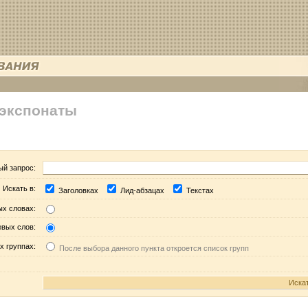
 экспонаты
ый запрос:
Искать в:
Заголовках
Лид-абзацах
Текстах
ых словах:
евых слов:
х группах:
После выбора данного пункта откроется список групп