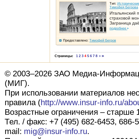
Тип:
Исторические
Тимофея Бегрова
Итальянский п
страховой мо
Заграница да
подробнее
Предоставлено:
Тимофей Бегров
Страницы:
1
2
3
4
5
6
7
8
© 2003–2026 ЗАО Медиа-Информаци
(МИГ).
При использовании материалов не
правила (
http://www.insur-info.ru/abo
Возрастные ограничения – старше 1
Тел. / факс: +7 (495) 682-6453, 686-5
mail:
mig@insur-info.ru
.