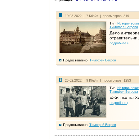
Страницы:
3
4
5
6
7
8
9
10
11
10.03.2022 | 7 Кбайт | просмотров: 819
Тип:
Исторические
Тимофея Бегрова
Дело антверп
отравительни
подробнее
Предоставлено:
Тимофей Бегров
25.02.2022 | 9 Кбайт | просмотров: 1253
Тип:
Исторические
Тимофея Бегрова
«Жизнь» на Х
подробнее
Предоставлено:
Тимофей Бегров