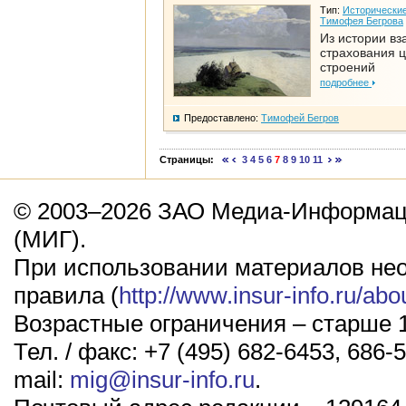
Тип:
Исторические
Тимофея Бегрова
Из истории вз
страхования 
строений
подробнее
Предоставлено:
Тимофей Бегров
Страницы:
3
4
5
6
7
8
9
10
11
© 2003–2026 ЗАО Медиа-Информаци
(МИГ).
При использовании материалов не
правила (
http://www.insur-info.ru/abo
Возрастные ограничения – старше 1
Тел. / факс: +7 (495) 682-6453, 686-5
mail:
mig@insur-info.ru
.