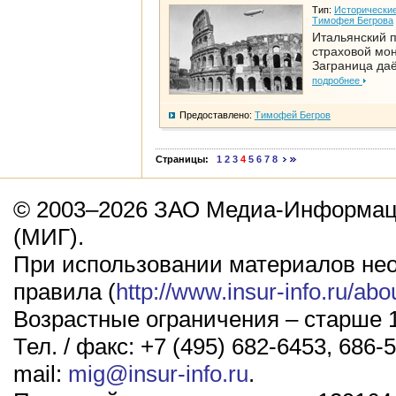
Тип:
Исторические
Тимофея Бегрова
Итальянский п
страховой мо
Заграница да
подробнее
Предоставлено:
Тимофей Бегров
Страницы:
1
2
3
4
5
6
7
8
© 2003–2026 ЗАО Медиа-Информаци
(МИГ).
При использовании материалов не
правила (
http://www.insur-info.ru/abo
Возрастные ограничения – старше 1
Тел. / факс: +7 (495) 682-6453, 686-5
mail:
mig@insur-info.ru
.