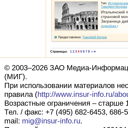
Тип:
Исторические
Тимофея Бегрова
Итальянский п
страховой мо
Заграница да
подробнее
Предоставлено:
Тимофей Бегров
Страницы:
1
2
3
4
5
6
7
8
© 2003–2026 ЗАО Медиа-Информаци
(МИГ).
При использовании материалов не
правила (
http://www.insur-info.ru/abo
Возрастные ограничения – старше 1
Тел. / факс: +7 (495) 682-6453, 686-5
mail:
mig@insur-info.ru
.