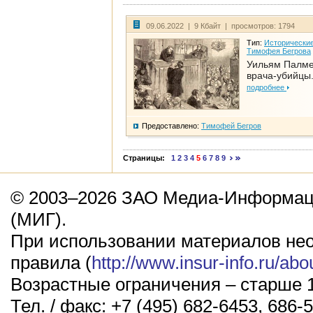
09.06.2022 | 9 Кбайт | просмотров: 1794
Тип:
Исторические
Тимофея Бегрова
Уильям Палме
врача-убийцы.
подробнее
Предоставлено:
Тимофей Бегров
Страницы:
1
2
3
4
5
6
7
8
9
© 2003–2026 ЗАО Медиа-Информаци
(МИГ).
При использовании материалов не
правила (
http://www.insur-info.ru/abo
Возрастные ограничения – старше 1
Тел. / факс: +7 (495) 682-6453, 686-5