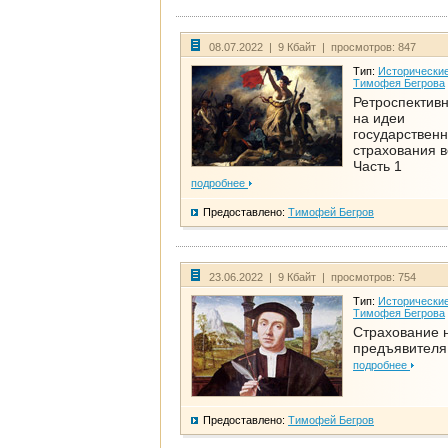
08.07.2022 | 9 Кбайт | просмотров: 847
Тип:
Исторические
Тимофея Бегрова
Ретроспективн
на идеи
государственн
страхования 
Часть 1
подробнее
Предоставлено:
Тимофей Бегров
23.06.2022 | 9 Кбайт | просмотров: 754
Тип:
Исторические
Тимофея Бегрова
Страхование 
предъявителя
подробнее
Предоставлено:
Тимофей Бегров