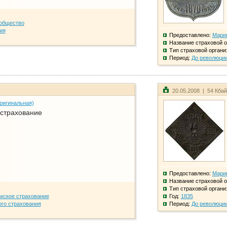
общество
ия
Предоставлено:
Мари
Название страховой о
Тип страховой органи
Период:
До революци
20.05.2008 | 54 Кба
ригинальная)
 страхование
Предоставлено:
Мари
Название страховой о
Тип страховой органи
мское страхование
Год:
1835
го страхования
Период:
До революци