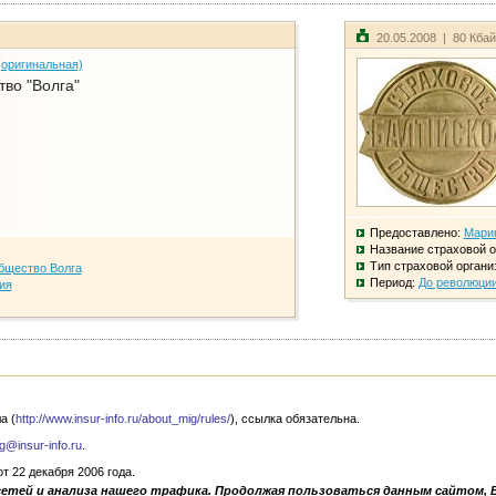
20.05.2008 | 80 Кба
(оригинальная)
во "Волга"
Предоставлено:
Мари
Название страховой о
Тип страховой органи
бщество Волга
Период:
До революци
ия
а (
http://www.insur-info.ru/about_mig/rules/
), ссылка обязательна.
g@insur-info.ru
.
 22 декабря 2006 года.
сетей и анализа нашего трафика. Продолжая пользоваться данным сайтом, 