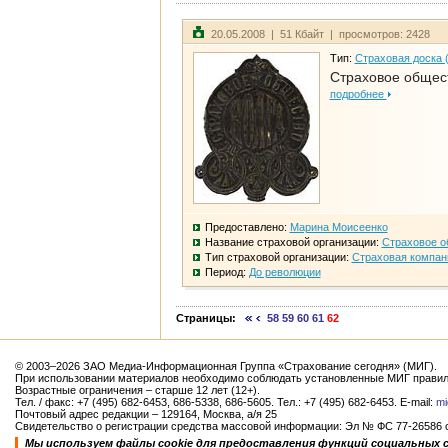
20.05.2008 | 51 Кбайт | просмотров: 2428
Тип:
Страховая доска 
Страховое общест
подробнее
Предоставлено:
Марина Моисеенко
Название страховой организации:
Страховое о
Тип страховой организации:
Страховая компан
Период:
До революции
Страницы:
58
59
60
61
62
© 2003–2026 ЗАО Медиа-Информационная Группа «Страхование сегодня» (МИГ).
При использовании материалов необходимо соблюдать установленные МИГ правил
Возрастные ограничения – старше 12 лет (12+).
Тел. / факс: +7 (495) 682-6453, 686-5338, 686-5605. Тел.: +7 (495) 682-6453. E-mail:
mi
Почтовый адрес редакции – 129164, Москва, а/я 25
Свидетельство о регистрации средства массовой информации: Эл № ФС 77-26586 от
Мы используем файлы cookie для предоставления функций социальных 