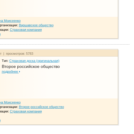
на Моисеенко
рганизации:
Варшавское общество
зации:
Страховая компания
и
йт | просмотров: 5783
Тип:
Страховая доска (оригинальная)
Второе российское общество
подробнее
на Моисеенко
рганизации:
Второе российское общество
зации:
Страховая компания
и