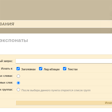
 экспонаты
ый запрос:
Искать в:
Заголовках
Лид-абзацах
Текстах
ых словах:
евых слов:
х группах:
После выбора данного пункта откроется список групп