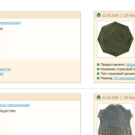
11.06.2008 | 125 Кб
оригинальная)
во
Предоставлено:
Мари
бщество
Название страховой о
ия
Тип страховой органи
Период:
До революци
11.06.2008 | 136 Кб
ска (оригинальная)
бщество