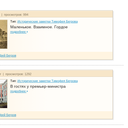
т | просмотров: 994
Тип:
Исторические заметки Тимофея Бегрова
Маленькое. Взаимное. Гордое
подробнее
фей Бегров
йт | просмотров: 1292
Тип:
Исторические заметки Тимофея Бегрова
В гостях у премьер-министра
подробнее
фей Бегров