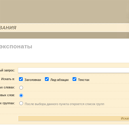
 экспонаты
ый запрос:
Искать в:
Заголовках
Лид-абзацах
Текстах
ых словах:
евых слов:
х группах:
После выбора данного пункта откроется список групп