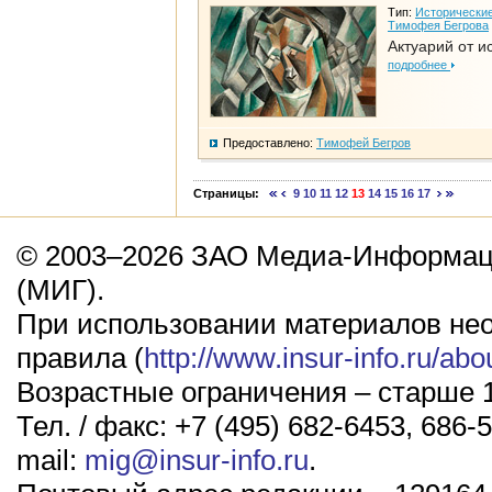
Тип:
Исторические
Тимофея Бегрова
Актуарий от и
подробнее
Предоставлено:
Тимофей Бегров
Страницы:
9
10
11
12
13
14
15
16
17
© 2003–2026 ЗАО Медиа-Информаци
(МИГ).
При использовании материалов не
правила (
http://www.insur-info.ru/abo
Возрастные ограничения – старше 1
Тел. / факс: +7 (495) 682-6453, 686-5
mail:
mig@insur-info.ru
.