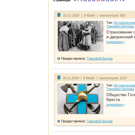
Страницы:
9
10
11
12
13
14
15
16
17
10.12.2020 | 8 Кбайт | просмотров: 925
Тип:
Исторические
Тимофея Бегрова
Страхование 
и дворянский 
подробнее
Предоставлено:
Тимофей Бегров
26.11.2020 | 8 Кбайт | просмотров: 2237
Тип:
Исторические
Тимофея Бегрова
Общество Гол
Креста
подробнее
Предоставлено:
Тимофей Бегров