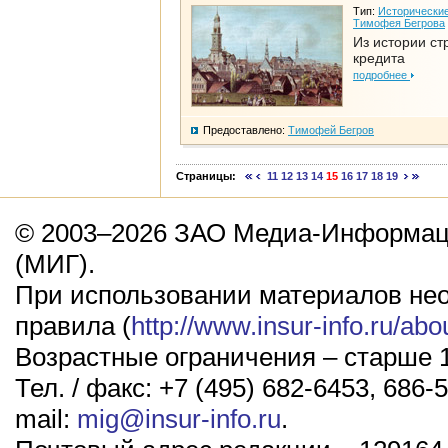
Тип:
Исторические
Тимофея Бегрова
Из истории ст
кредита
подробнее
Предоставлено:
Тимофей Бегров
Страницы:
11
12
13
14
15
16
17
18
19
© 2003–2026 ЗАО Медиа-Информаци
(МИГ).
При использовании материалов не
правила (
http://www.insur-info.ru/abo
Возрастные ограничения – старше 1
Тел. / факс: +7 (495) 682-6453, 686-5
mail:
mig@insur-info.ru
.