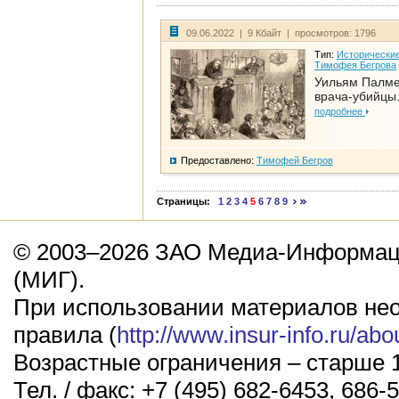
09.06.2022 | 9 Кбайт | просмотров: 1796
Тип:
Исторические
Тимофея Бегрова
Уильям Палме
врача-убийцы.
подробнее
Предоставлено:
Тимофей Бегров
Страницы:
1
2
3
4
5
6
7
8
9
© 2003–2026 ЗАО Медиа-Информаци
(МИГ).
При использовании материалов не
правила (
http://www.insur-info.ru/abo
Возрастные ограничения – старше 1
Тел. / факс: +7 (495) 682-6453, 686-5