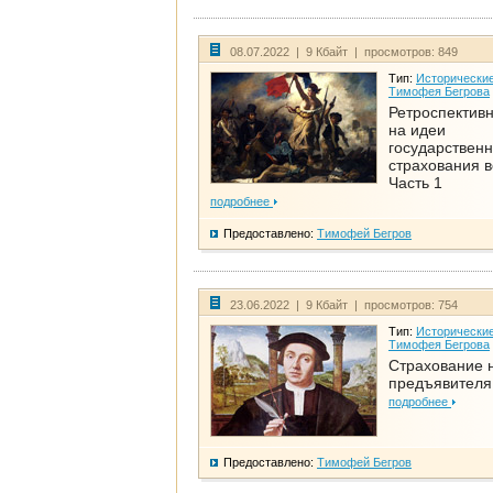
08.07.2022 | 9 Кбайт | просмотров: 849
Тип:
Исторические
Тимофея Бегрова
Ретроспективн
на идеи
государственн
страхования 
Часть 1
подробнее
Предоставлено:
Тимофей Бегров
23.06.2022 | 9 Кбайт | просмотров: 754
Тип:
Исторические
Тимофея Бегрова
Страхование 
предъявителя
подробнее
Предоставлено:
Тимофей Бегров