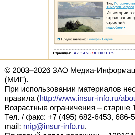
Тип:
Исторические
Тимофея Бегрова
Из истории вз
страхования 
строений
подробнее
Предоставлено:
Тимофей Бегров
Страницы:
3
4
5
6
7
8
9
10
11
© 2003–2026 ЗАО Медиа-Информаци
(МИГ).
При использовании материалов не
правила (
http://www.insur-info.ru/abo
Возрастные ограничения – старше 1
Тел. / факс: +7 (495) 682-6453, 686-5
mail:
mig@insur-info.ru
.