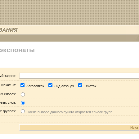
 экспонаты
ый запрос:
Искать в:
Заголовках
Лид-абзацах
Текстах
ых словах:
евых слов:
х группах:
После выбора данного пункта откроется список групп