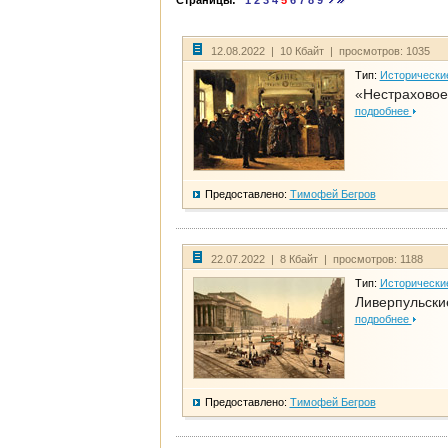
Страницы:
1
2
3
4
5
6
7
8
9
12.08.2022 | 10 Кбайт | просмотров: 1035
Тип:
Исторически
«Нестраховое
подробнее
Предоставлено:
Тимофей Бегров
22.07.2022 | 8 Кбайт | просмотров: 1188
Тип:
Исторически
Ливерпульски
подробнее
Предоставлено:
Тимофей Бегров