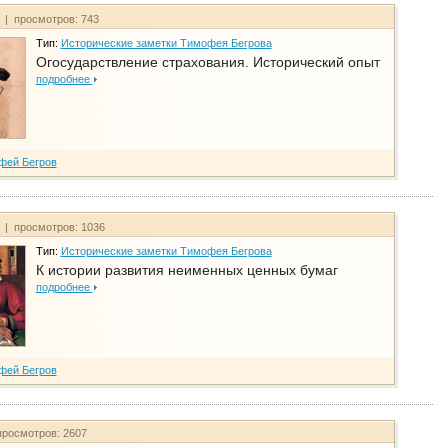
т | просмотров: 743
Тип:
Исторические заметки Тимофея Бегрова
Огосударствление страхования. Исторический опыт
подробнее
фей Бегров
т | просмотров: 1036
Тип:
Исторические заметки Тимофея Бегрова
К истории развития неименных ценных бумаг
подробнее
фей Бегров
просмотров: 2607