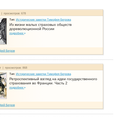
т | просмотров: 678
Тип:
Исторические заметки Тимофея Бегрова
Из жизни малых страховых обществ
дореволюционной России
подробнее
фей Бегров
йт | просмотров: 868
Тип:
Исторические заметки Тимофея Бегрова
Ретроспективный взгляд на идеи государственного
страхования во Франции. Часть 2
подробнее
фей Бегров