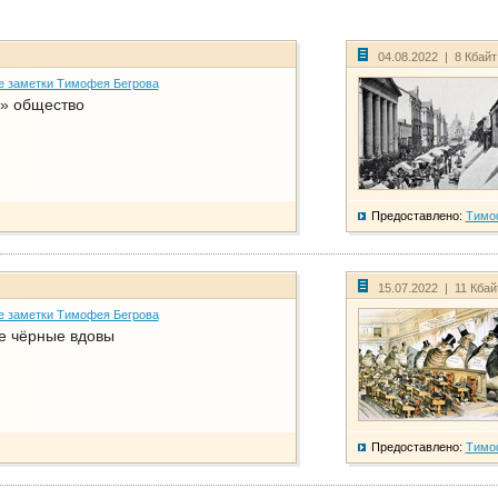
04.08.2022 | 8 Кбай
е заметки Тимофея Бегрова
» общество
Предоставлено:
Тимо
15.07.2022 | 11 Кба
е заметки Тимофея Бегрова
е чёрные вдовы
Предоставлено:
Тимо