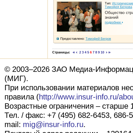
Тип:
Исторические
Тимофея Бегрова
Общество стр
знаний
подробнее
Предоставлено:
Тимофей Бегров
Страницы:
2
3
4
5
6
7
8
9
10
© 2003–2026 ЗАО Медиа-Информаци
(МИГ).
При использовании материалов не
правила (
http://www.insur-info.ru/abo
Возрастные ограничения – старше 1
Тел. / факс: +7 (495) 682-6453, 686-5
mail:
mig@insur-info.ru
.