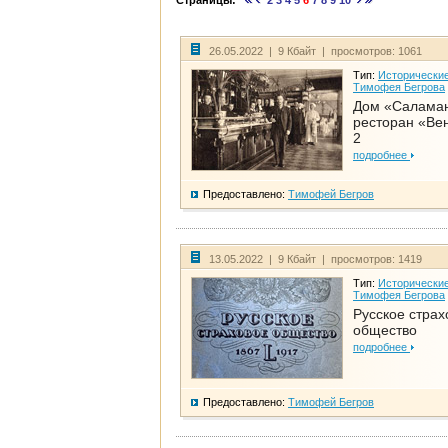
Страницы:
2
3
4
5
6
7
8
9
10
26.05.2022 | 9 Кбайт | просмотров: 1061
Тип:
Исторические
Тимофея Бегрова
Дом «Салама
ресторан «Вен
2
подробнее
Предоставлено:
Тимофей Бегров
13.05.2022 | 9 Кбайт | просмотров: 1419
Тип:
Исторические
Тимофея Бегрова
Русское страх
общество
подробнее
Предоставлено:
Тимофей Бегров