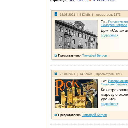
Страницы:
7
8
9
10
11
12
13
14
15
13.05.2021 | 8 Кбайт | просмотров: 1873
Тип:
Исторические
Тимофея Бегрова
Дом «Салама
подробнее
Предоставлено:
Тимофей Бегров
22.04.2021 | 14 Кбайт | просмотров: 1217
Тип:
Исторические
Тимофея Бегрова
Как страховщ
мировую экон
уронили
подробнее
Предоставлено:
Тимофей Бегров