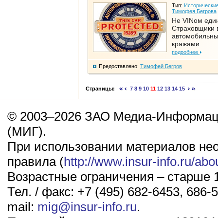
Тип:
Исторические
Тимофея Бегрова
Не VINом еди
Страховщики 
автомобильн
кражами
подробнее
Предоставлено:
Тимофей Бегров
Страницы:
7
8
9
10
11
12
13
14
15
© 2003–2026 ЗАО Медиа-Информаци
(МИГ).
При использовании материалов не
правила (
http://www.insur-info.ru/abo
Возрастные ограничения – старше 1
Тел. / факс: +7 (495) 682-6453, 686-5
mail:
mig@insur-info.ru
.