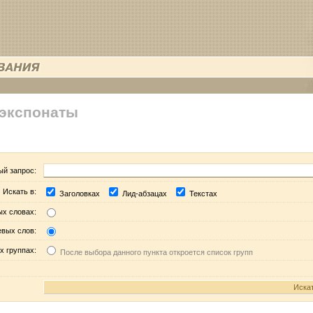
 экспонаты
ый запрос:
Искать в:
Заголовках
Лид-абзацах
Текстах
ых словах:
евых слов:
х группах:
После выбора данного пункта откроется список групп