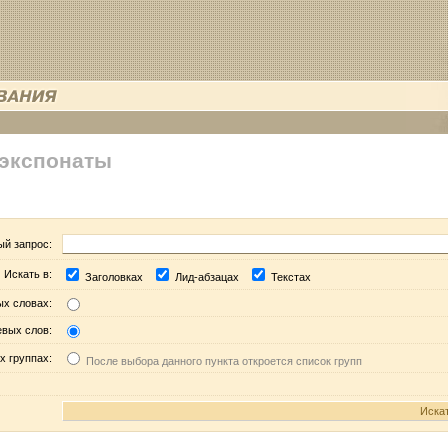
 экспонаты
ый запрос:
Искать в:
Заголовках
Лид-абзацах
Текстах
ых словах:
евых слов:
х группах:
После выбора данного пункта откроется список групп