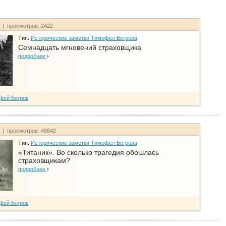
т | просмотров: 2422
Тип:
Исторические заметки Тимофея Бегрова
Семнадцать мгновений страховщика
подробнее
фей Бегров
т | просмотров: 49842
Тип:
Исторические заметки Тимофея Бегрова
«Титаник». Во сколько трагедия обошлась
страховщикам?
подробнее
фей Бегров