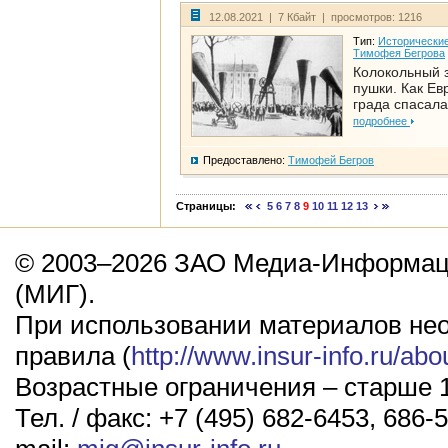
12.08.2021 | 7 Кбайт | просмотров: 1216
Тип:
Исторические
Тимофея Бегрова
Колокольный 
пушки. Как Ев
града спасала
подробнее
Предоставлено:
Тимофей Бегров
Страницы:
5
6
7
8
9
10
11
12
13
© 2003–2026 ЗАО Медиа-Информаци
(МИГ).
При использовании материалов не
правила (
http://www.insur-info.ru/abo
Возрастные ограничения – старше 1
Тел. / факс: +7 (495) 682-6453, 686-5