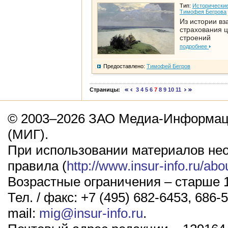
Тип:
Исторические
Тимофея Бегрова
Из истории вз
страхования 
строений
подробнее
Предоставлено:
Тимофей Бегров
Страницы:
3
4
5
6
7
8
9
10
11
© 2003–2026 ЗАО Медиа-Информаци
(МИГ).
При использовании материалов не
правила (
http://www.insur-info.ru/abo
Возрастные ограничения – старше 1
Тел. / факс: +7 (495) 682-6453, 686-5
mail:
mig@insur-info.ru
.