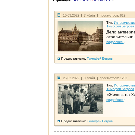
Страницы:
3
4
5
6
7
8
9
10
11
10.03.2022 | 7 Кбайт | просмотров: 819
Тип:
Исторические
Тимофея Бегрова
Дело антверп
отравительни
подробнее
Предоставлено:
Тимофей Бегров
25.02.2022 | 9 Кбайт | просмотров: 1253
Тип:
Исторические
Тимофея Бегрова
«Жизнь» на Х
подробнее
Предоставлено:
Тимофей Бегров