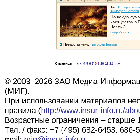
Тип:
Исторические
Тимофея Бегрова
На какую сум
имущества в Р
Часть 2
подробнее
Предоставлено:
Тимофей Бегров
Страницы:
4
5
6
7
8
9
10
11
12
© 2003–2026 ЗАО Медиа-Информаци
(МИГ).
При использовании материалов не
правила (
http://www.insur-info.ru/abo
Возрастные ограничения – старше 1
Тел. / факс: +7 (495) 682-6453, 686-5
mail:
mig@insur-info.ru
.