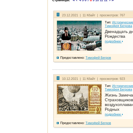
Страницы:
4
5
6
7
8
9
10
11
12
23.12.2021 | 11 Кбайт | просмотров: 767
Тип:
Исторические
Тимофея Бегрова
Двенадцать д
Рождества
подробнее
Предоставлено:
Тимофей Бегров
10.12.2021 | 11 Кбайт | просмотров: 923
Тип:
Исторические
Тимофея Бегрова
Жизнь Замеча
Страховщиков
воздухоплаван
Родных
подробнее
Предоставлено:
Тимофей Бегров