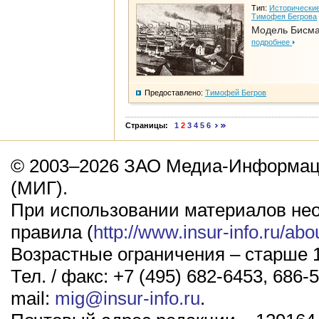
Тип:
Исторические
Тимофея Бегрова
Модель Бисм
подробнее
Предоставлено:
Тимофей Бегров
Страницы:
1
2
3
4
5
6
© 2003–2026 ЗАО Медиа-Информаци
(МИГ).
При использовании материалов не
правила (
http://www.insur-info.ru/abo
Возрастные ограничения – старше 1
Тел. / факс: +7 (495) 682-6453, 686-5
mail:
mig@insur-info.ru
.