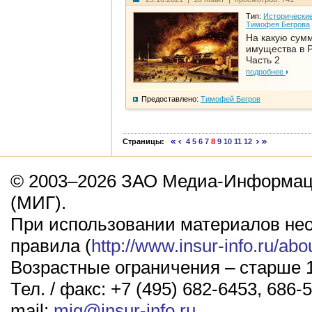
Тип:
Исторические
Тимофея Бегрова
На какую сум
имущества в Р
Часть 2
подробнее
Предоставлено:
Тимофей Бегров
Страницы:
4
5
6
7
8
9
10
11
12
© 2003–2026 ЗАО Медиа-Информаци
(МИГ).
При использовании материалов не
правила (
http://www.insur-info.ru/abo
Возрастные ограничения – старше 1
Тел. / факс: +7 (495) 682-6453, 686-5
mail:
mig@insur-info.ru
.