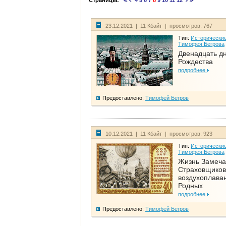
Страницы:
4
5
6
7
8
9
10
11
12
23.12.2021 | 11 Кбайт | просмотров: 767
Тип:
Исторические
Тимофея Бегрова
Двенадцать д
Рождества
подробнее
Предоставлено:
Тимофей Бегров
10.12.2021 | 11 Кбайт | просмотров: 923
Тип:
Исторические
Тимофея Бегрова
Жизнь Замеча
Страховщиков
воздухоплаван
Родных
подробнее
Предоставлено:
Тимофей Бегров