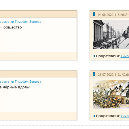
04.08.2022 | 8 Кбай
е заметки Тимофея Бегрова
» общество
Предоставлено:
Тимо
15.07.2022 | 11 Кба
е заметки Тимофея Бегрова
е чёрные вдовы
Предоставлено:
Тимо