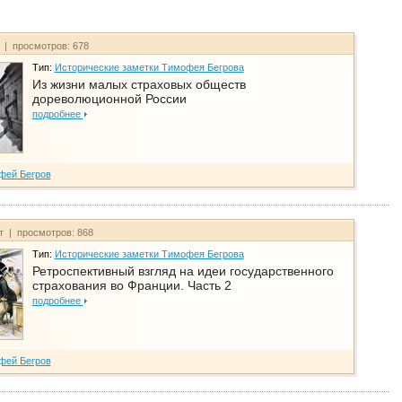
т | просмотров: 678
Тип:
Исторические заметки Тимофея Бегрова
Из жизни малых страховых обществ
дореволюционной России
подробнее
фей Бегров
йт | просмотров: 868
Тип:
Исторические заметки Тимофея Бегрова
Ретроспективный взгляд на идеи государственного
страхования во Франции. Часть 2
подробнее
фей Бегров