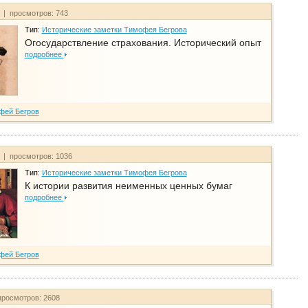
т | просмотров: 743
Тип:
Исторические заметки Тимофея Бегрова
Огосударствление страхования. Исторический опыт
подробнее
фей Бегров
т | просмотров: 1036
Тип:
Исторические заметки Тимофея Бегрова
К истории развития неименных ценных бумаг
подробнее
фей Бегров
просмотров: 2608