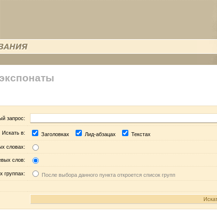
 экспонаты
ый запрос:
Искать в:
Заголовках
Лид-абзацах
Текстах
ых словах:
евых слов:
х группах:
После выбора данного пункта откроется список групп