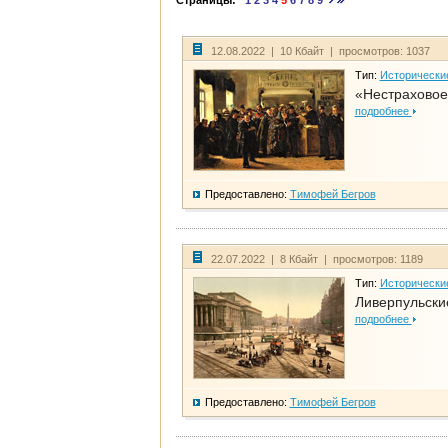
Страницы:
1
2
3
4
5
6
7
8
9
12.08.2022 | 10 Кбайт | просмотров: 1037
Тип:
Исторически
«Нестраховое
подробнее
Предоставлено:
Тимофей Бегров
22.07.2022 | 8 Кбайт | просмотров: 1189
Тип:
Исторически
Ливерпульски
подробнее
Предоставлено:
Тимофей Бегров