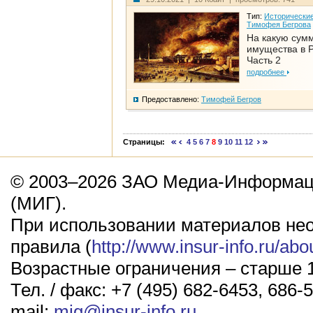
Тип:
Исторические
Тимофея Бегрова
На какую сум
имущества в Р
Часть 2
подробнее
Предоставлено:
Тимофей Бегров
Страницы:
4
5
6
7
8
9
10
11
12
© 2003–2026 ЗАО Медиа-Информаци
(МИГ).
При использовании материалов не
правила (
http://www.insur-info.ru/abo
Возрастные ограничения – старше 1
Тел. / факс: +7 (495) 682-6453, 686-5
mail:
mig@insur-info.ru
.