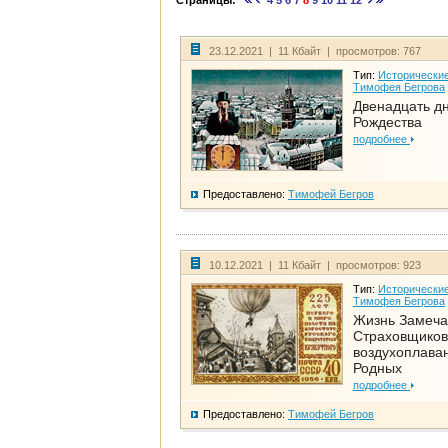
Страницы:
4
5
6
7
8
9
10
11
12
23.12.2021 | 11 Кбайт | просмотров: 767
Тип:
Исторические
Тимофея Бегрова
Двенадцать д
Рождества
подробнее
Предоставлено:
Тимофей Бегров
10.12.2021 | 11 Кбайт | просмотров: 923
Тип:
Исторические
Тимофея Бегрова
Жизнь Замеча
Страховщиков
воздухоплаван
Родных
подробнее
Предоставлено:
Тимофей Бегров