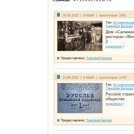
Страницы:
2
3
4
5
6
7
8
9
10
26.05.2022 | 9 Кбайт | просмотров: 1061
Тип:
Исторические
Тимофея Бегрова
Дом «Салама
ресторан «Вен
2
подробнее
Предоставлено:
Тимофей Бегров
13.05.2022 | 9 Кбайт | просмотров: 1418
Тип:
Исторические
Тимофея Бегрова
Русское страх
общество
подробнее
Предоставлено:
Тимофей Бегров