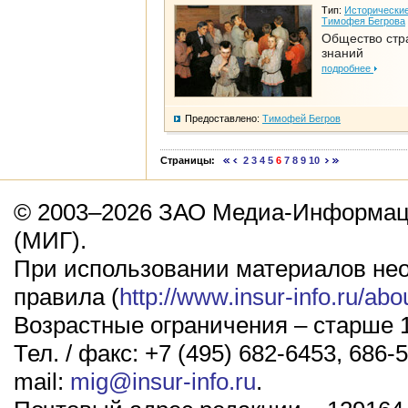
Тип:
Исторические
Тимофея Бегрова
Общество стр
знаний
подробнее
Предоставлено:
Тимофей Бегров
Страницы:
2
3
4
5
6
7
8
9
10
© 2003–2026 ЗАО Медиа-Информаци
(МИГ).
При использовании материалов не
правила (
http://www.insur-info.ru/abo
Возрастные ограничения – старше 1
Тел. / факс: +7 (495) 682-6453, 686-5
mail:
mig@insur-info.ru
.