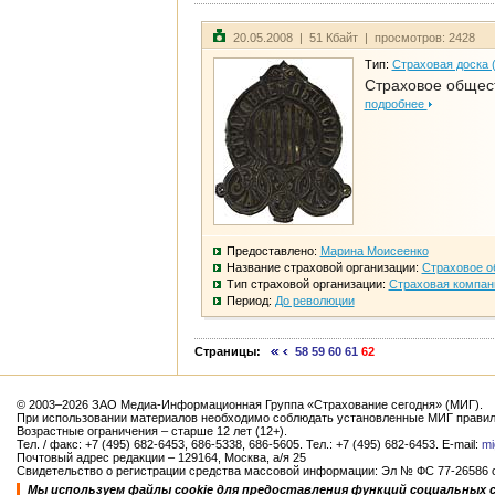
20.05.2008 | 51 Кбайт | просмотров: 2428
Тип:
Страховая доска 
Страховое общест
подробнее
Предоставлено:
Марина Моисеенко
Название страховой организации:
Страховое о
Тип страховой организации:
Страховая компан
Период:
До революции
Страницы:
58
59
60
61
62
© 2003–2026 ЗАО Медиа-Информационная Группа «Страхование сегодня» (МИГ).
При использовании материалов необходимо соблюдать установленные МИГ правил
Возрастные ограничения – старше 12 лет (12+).
Тел. / факс: +7 (495) 682-6453, 686-5338, 686-5605. Тел.: +7 (495) 682-6453. E-mail:
mi
Почтовый адрес редакции – 129164, Москва, а/я 25
Свидетельство о регистрации средства массовой информации: Эл № ФС 77-26586 от
Мы используем файлы cookie для предоставления функций социальных 