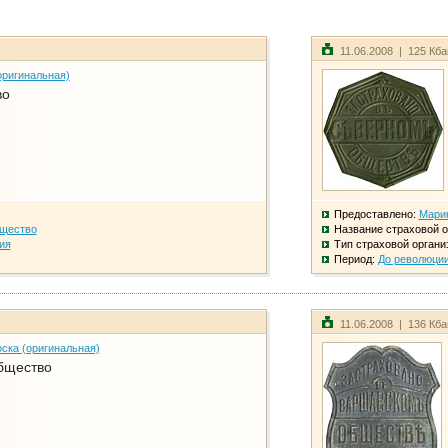
11.06.2008 | 125 Кб
оригинальная)
во
Предоставлено:
Мари
бщество
Название страховой о
ия
Тип страховой органи
Период:
До революци
11.06.2008 | 136 Кб
ска (оригинальная)
бщество