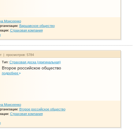
на Моисеенко
рганизации:
Варшавское общество
зации:
Страховая компания
и
йт | просмотров: 5784
Тип:
Страховая доска (оригинальная)
Второе российское общество
подробнее
на Моисеенко
рганизации:
Второе российское общество
зации:
Страховая компания
и