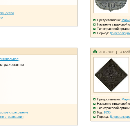
общество
ия
Предоставлено:
Мари
Название страховой о
Тип страховой органи
Период:
До революци
20.05.2008 | 54 Кба
ригинальная)
 страхование
Предоставлено:
Мари
Название страховой о
Тип страховой органи
мское страхование
Год:
1835
го страхования
Период:
До революци