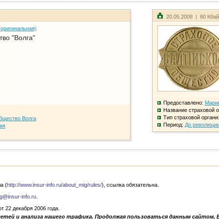
20.05.2008 | 80 Кба
(оригинальная)
во "Волга"
Предоставлено:
Мари
Название страховой о
Тип страховой органи
бщество Волга
Период:
До революци
ия
а (
http://www.insur-info.ru/about_mig/rules/
), ссылка обязательна.
g@insur-info.ru
.
 22 декабря 2006 года.
сетей и анализа нашего трафика. Продолжая пользоваться данным сайтом, 