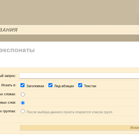
 экспонаты
ый запрос:
Искать в:
Заголовках
Лид-абзацах
Текстах
ых словах:
евых слов:
х группах:
После выбора данного пункта откроется список групп