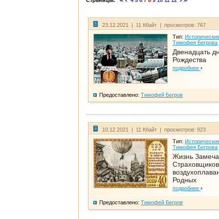
Страницы:
4
5
6
7
8
9
10
11
12
23.12.2021 | 11 Кбайт | просмотров: 767
Тип:
Исторические
Тимофея Бегрова
Двенадцать д
Рождества
подробнее
Предоставлено:
Тимофей Бегров
10.12.2021 | 11 Кбайт | просмотров: 923
Тип:
Исторические
Тимофея Бегрова
Жизнь Замеча
Страховщиков
воздухоплаван
Родных
подробнее
Предоставлено:
Тимофей Бегров