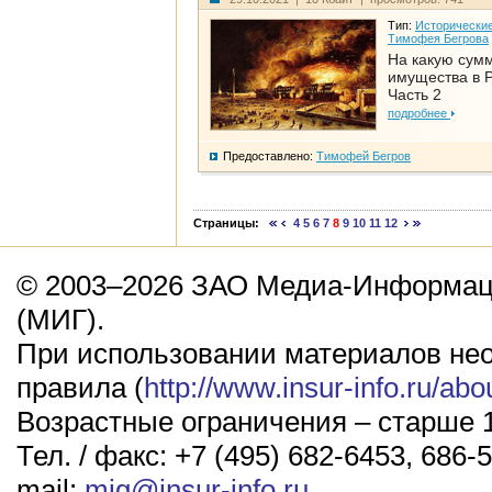
Тип:
Исторические
Тимофея Бегрова
На какую сум
имущества в Р
Часть 2
подробнее
Предоставлено:
Тимофей Бегров
Страницы:
4
5
6
7
8
9
10
11
12
© 2003–2026 ЗАО Медиа-Информаци
(МИГ).
При использовании материалов не
правила (
http://www.insur-info.ru/abo
Возрастные ограничения – старше 1
Тел. / факс: +7 (495) 682-6453, 686-5
mail:
mig@insur-info.ru
.