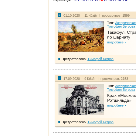
Страницы:
10
11
12
13
14
15
16
17
18
01.10.2020 | 11 Кбайт | просмотров: 1599
Тип:
Исторические
Тимофея Бегрова
Такафул. Стр
по шариату
подробнее
Предоставлено:
Тимофей Бегров
17.09.2020 | 9 Кбайт | просмотров: 2153
Тип:
Исторические
Тимофея Бегрова
Крах «Москов
Ротшильда»
подробнее
Предоставлено:
Тимофей Бегров