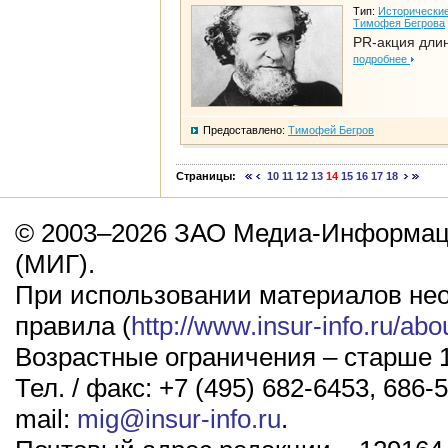
Тип:
Исторические
Тимофея Бегрова
PR-акция дли
подробнее
Предоставлено:
Тимофей Бегров
Страницы:
10
11
12
13
14
15
16
17
18
© 2003–2026 ЗАО Медиа-Информаци
(МИГ).
При использовании материалов не
правила (
http://www.insur-info.ru/abo
Возрастные ограничения – старше 1
Тел. / факс: +7 (495) 682-6453, 686-5
mail:
mig@insur-info.ru
.