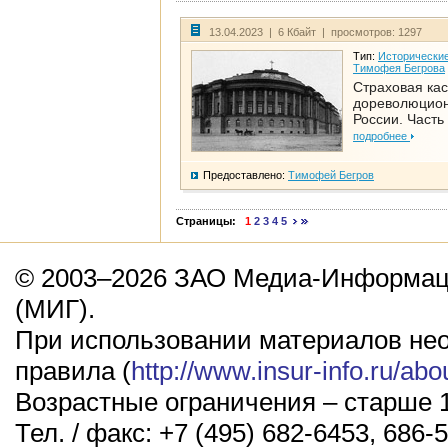
13.04.2023 | 6 Кбайт | просмотров: 1297
Тип:
Исторические
Тимофея Бегрова
Страховая кас
дореволюцио
России. Часть
подробнее
Предоставлено:
Тимофей Бегров
Страницы:
1
2
3
4
5
© 2003–2026 ЗАО Медиа-Информаци
(МИГ).
При использовании материалов не
правила (
http://www.insur-info.ru/abo
Возрастные ограничения – старше 1
Тел. / факс: +7 (495) 682-6453, 686-5