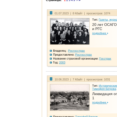
Страницы:
1
2
3
4
5
01.07.2023 | 8 Кбайт | просмотров: 1074
Тип:
Газеты, журн
20 лет ОСАГО.
и РГС
подробнее
Владелец :
Росгосстрах
Предоставлено:
Росгосстрах
Название страховой организации:
Госстрах
Год:
2003
10.06.2023 | 7 Кбайт | просмотров: 1031
Тип:
Исторические
Тимофея Бегрова
Ликвидация ог
1
подробнее
Предоставлено:
Тимофей Бегров