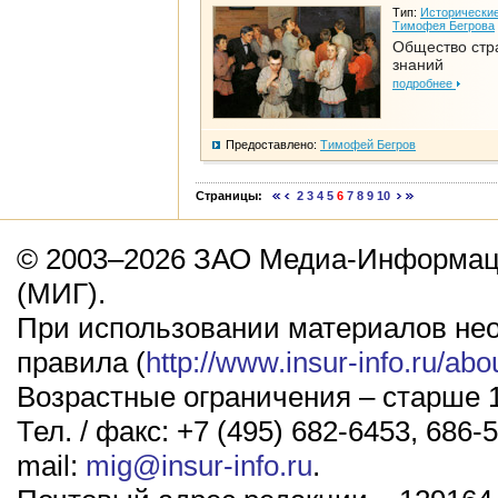
Тип:
Исторические
Тимофея Бегрова
Общество стр
знаний
подробнее
Предоставлено:
Тимофей Бегров
Страницы:
2
3
4
5
6
7
8
9
10
© 2003–2026 ЗАО Медиа-Информаци
(МИГ).
При использовании материалов не
правила (
http://www.insur-info.ru/abo
Возрастные ограничения – старше 1
Тел. / факс: +7 (495) 682-6453, 686-5
mail:
mig@insur-info.ru
.