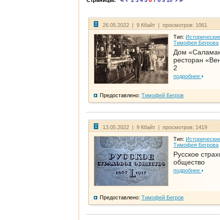
Страницы:
2
3
4
5
6
7
8
9
10
26.05.2022 | 9 Кбайт | просмотров: 1061
Тип:
Исторические
Тимофея Бегрова
Дом «Салама
ресторан «Вен
2
подробнее
Предоставлено:
Тимофей Бегров
13.05.2022 | 9 Кбайт | просмотров: 1419
Тип:
Исторические
Тимофея Бегрова
Русское страх
общество
подробнее
Предоставлено:
Тимофей Бегров