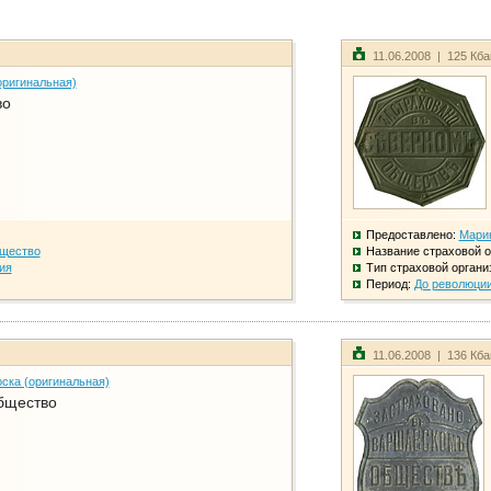
11.06.2008 | 125 Кб
оригинальная)
во
Предоставлено:
Мари
бщество
Название страховой о
ия
Тип страховой органи
Период:
До революци
11.06.2008 | 136 Кб
ска (оригинальная)
бщество