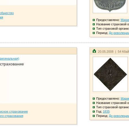
общество
ия
Предоставлено:
Мари
Название страховой о
Тип страховой органи
Период:
До революци
20.05.2008 | 54 Кба
ригинальная)
 страхование
Предоставлено:
Мари
Название страховой о
Тип страховой органи
мское страхование
Год:
1835
го страхования
Период:
До революци