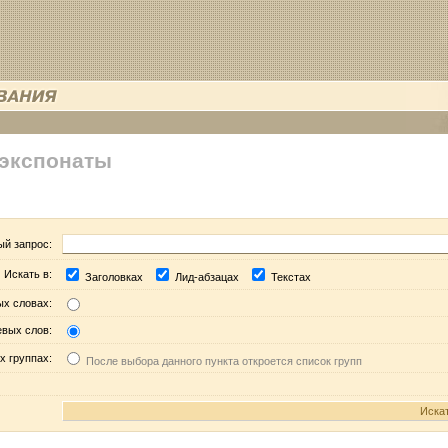
 экспонаты
ый запрос:
Искать в:
Заголовках
Лид-абзацах
Текстах
ых словах:
евых слов:
х группах:
После выбора данного пункта откроется список групп