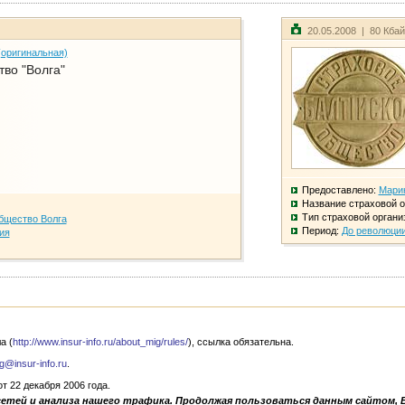
20.05.2008 | 80 Кба
(оригинальная)
во "Волга"
Предоставлено:
Мари
Название страховой о
Тип страховой органи
бщество Волга
Период:
До революци
ия
а (
http://www.insur-info.ru/about_mig/rules/
), ссылка обязательна.
g@insur-info.ru
.
 22 декабря 2006 года.
сетей и анализа нашего трафика. Продолжая пользоваться данным сайтом, 