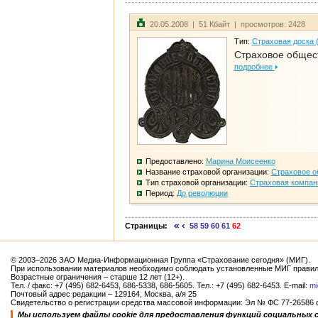
20.05.2008 | 51 Кбайт | просмотров: 2428
Тип:
Страховая доска 
Страховое общест
подробнее
Предоставлено:
Марина Моисеенко
Название страховой организации:
Страховое о
Тип страховой организации:
Страховая компан
Период:
До революции
Страницы:
58
59
60
61
62
© 2003–2026 ЗАО Медиа-Информационная Группа «Страхование сегодня» (МИГ).
При использовании материалов необходимо соблюдать установленные МИГ правил
Возрастные ограничения – старше 12 лет (12+).
Тел. / факс: +7 (495) 682-6453, 686-5338, 686-5605. Тел.: +7 (495) 682-6453. E-mail:
mi
Почтовый адрес редакции – 129164, Москва, а/я 25
Свидетельство о регистрации средства массовой информации: Эл № ФС 77-26586 от
Мы используем файлы cookie для предоставления функций социальных 