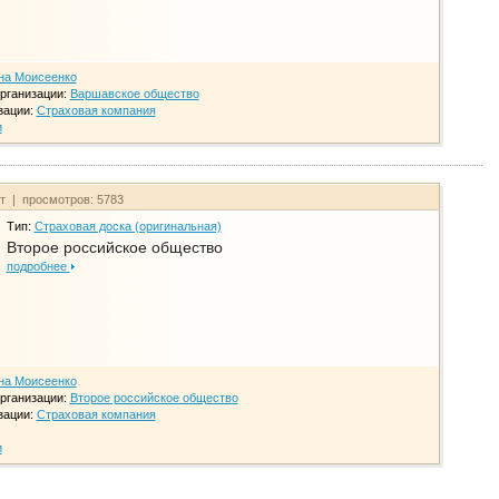
на Моисеенко
рганизации:
Варшавское общество
зации:
Страховая компания
и
йт | просмотров: 5783
Тип:
Страховая доска (оригинальная)
Второе российское общество
подробнее
на Моисеенко
рганизации:
Второе российское общество
зации:
Страховая компания
и