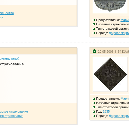
общество
ия
Предоставлено:
Мари
Название страховой о
Тип страховой органи
Период:
До революци
20.05.2008 | 54 Кба
ригинальная)
 страхование
Предоставлено:
Мари
Название страховой о
Тип страховой органи
мское страхование
Год:
1835
го страхования
Период:
До революци