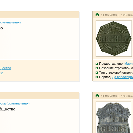
11.06.2008 | 125 Кб
оригинальная)
во
Предоставлено:
Мари
бщество
Название страховой о
ия
Тип страховой органи
Период:
До революци
11.06.2008 | 136 Кб
ска (оригинальная)
бщество