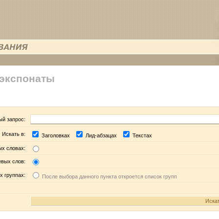
 экспонаты
ый запрос:
Искать в:
Заголовках
Лид-абзацах
Текстах
ых словах:
евых слов:
х группах:
После выбора данного пункта откроется список групп