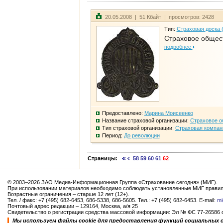
20.05.2008 | 51 Кбайт | просмотров: 2428
Тип:
Страховая доска 
Страховое общест
подробнее
Предоставлено:
Марина Моисеенко
Название страховой организации:
Страховое о
Тип страховой организации:
Страховая компан
Период:
До революции
Страницы:
58
59
60
61
62
© 2003–2026 ЗАО Медиа-Информационная Группа «Страхование сегодня» (МИГ).
При использовании материалов необходимо соблюдать установленные МИГ правил
Возрастные ограничения – старше 12 лет (12+).
Тел. / факс: +7 (495) 682-6453, 686-5338, 686-5605. Тел.: +7 (495) 682-6453. E-mail:
mi
Почтовый адрес редакции – 129164, Москва, а/я 25
Свидетельство о регистрации средства массовой информации: Эл № ФС 77-26586 от
Мы используем файлы cookie для предоставления функций социальных 