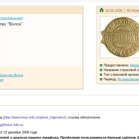
20.05.2008 | 80 Кба
(оригинальная)
во "Волга"
Предоставлено:
Мари
Название страховой о
Тип страховой органи
бщество Волга
Период:
До революци
ия
а (
http://www.insur-info.ru/about_mig/rules/
), ссылка обязательна.
g@insur-info.ru
.
 22 декабря 2006 года.
сетей и анализа нашего трафика. Продолжая пользоваться данным сайтом, 