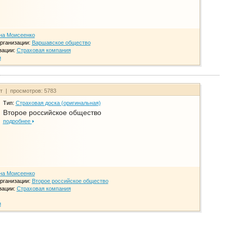
на Моисеенко
рганизации:
Варшавское общество
зации:
Страховая компания
и
йт | просмотров: 5783
Тип:
Страховая доска (оригинальная)
Второе российское общество
подробнее
на Моисеенко
рганизации:
Второе российское общество
зации:
Страховая компания
и