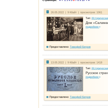
Страницы:
2
3
4
5
6
7
8
9
10
26.05.2022 | 9 Кбайт | просмотров: 1061
Тип:
Исторически
Дом «Саламан
подробнее
Предоставлено:
Тимофей Бегров
13.05.2022 | 9 Кбайт | просмотров: 1418
Тип:
Исторически
Русское стра
подробнее
Предоставлено:
Тимофей Бегров