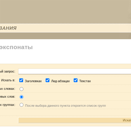
 экспонаты
ый запрос:
Искать в:
Заголовках
Лид-абзацах
Текстах
ых словах:
евых слов:
х группах:
После выбора данного пункта откроется список групп