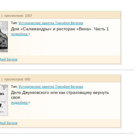
т | просмотров: 1007
Тип:
Исторические заметки Тимофея Бегрова
Дом «Саламандры» и ресторан «Вена». Часть 1
подробнее
фей Бегров
т | просмотров: 680
Тип:
Исторические заметки Тимофея Бегрова
Дело Джунковского или как страховщику вернуть
своё
подробнее
фей Бегров