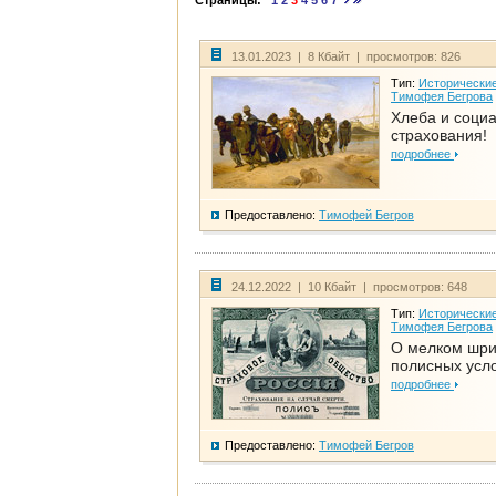
Страницы:
1
2
3
4
5
6
7
13.01.2023 | 8 Кбайт | просмотров: 826
Тип:
Исторические
Тимофея Бегрова
Хлеба и соци
страхования!
подробнее
Предоставлено:
Тимофей Бегров
24.12.2022 | 10 Кбайт | просмотров: 648
Тип:
Исторические
Тимофея Бегрова
О мелком шр
полисных усл
подробнее
Предоставлено:
Тимофей Бегров