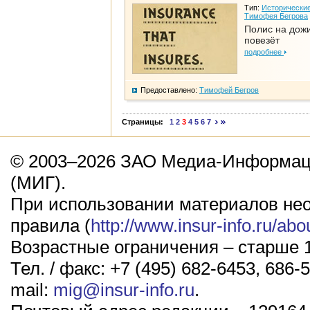
Тип:
Исторические
Тимофея Бегрова
Полис на дож
повезёт
подробнее
Предоставлено:
Тимофей Бегров
Страницы:
1
2
3
4
5
6
7
© 2003–2026 ЗАО Медиа-Информаци
(МИГ).
При использовании материалов не
правила (
http://www.insur-info.ru/abo
Возрастные ограничения – старше 1
Тел. / факс: +7 (495) 682-6453, 686-5
mail:
mig@insur-info.ru
.