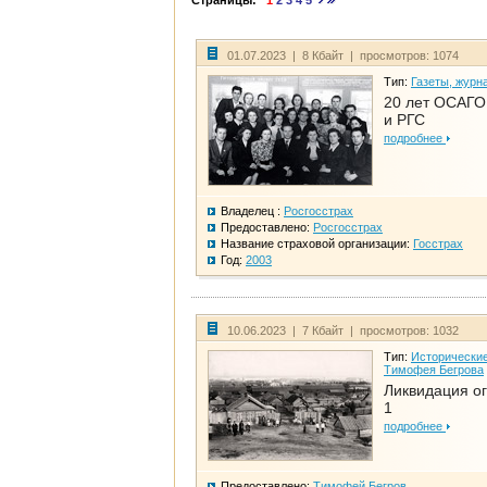
Страницы:
1
2
3
4
5
01.07.2023 | 8 Кбайт | просмотров: 1074
Тип:
Газеты, журн
20 лет ОСАГО.
и РГС
подробнее
Владелец :
Росгосстрах
Предоставлено:
Росгосстрах
Название страховой организации:
Госстрах
Год:
2003
10.06.2023 | 7 Кбайт | просмотров: 1032
Тип:
Исторические
Тимофея Бегрова
Ликвидация ог
1
подробнее
Предоставлено:
Тимофей Бегров