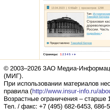
13.04.2023 | 6 Кбайт | просмотров: 1298
Тип:
Исторические
Тимофея Бегрова
Страховая кас
дореволюцио
России. Часть
подробнее
Предоставлено:
Тимофей Бегров
Страницы:
1
2
3
4
5
© 2003–2026 ЗАО Медиа-Информаци
(МИГ).
При использовании материалов не
правила (
http://www.insur-info.ru/abo
Возрастные ограничения – старше 1
Тел. / факс: +7 (495) 682-6453, 686-5